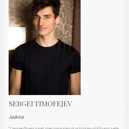
SERGEI TIMOFEJEV
Juuksur
“Lapsepõlvest saati olen pingutanud ja töötanud kõvasti selle