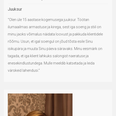
Juuksur
“Olen üle 15 aastase kogemusega juuksur. Töötan
ilumaailmas armastuse ja kirega, sest iga soeng ja stiil on
minu jaoks võimalus näidata loovust ja pakkuda klientidele
rõõmu. Usun, et igal soengul on jõud tõsta esile Sinu
isikupära ja muuta Sinu päeva säravaks. Minu eesmärk on
tagada, et iga klient lahkuks salongist naeratuse ja
enesekindlustundega. Mulle meeldib katsetada ja leida
värskeid lahendusi.”