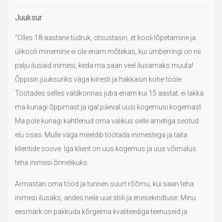
Juuksur
“Olles 18-aastane tüdruk, otsustasin, et kooli lõpetamine ja
ülikooli minemine ei ole enam mõtekas, kui ümberringi on nii
palju ilusaid inimesi, keda ma saan veel ilusamaks muuta!
Õppisin juuksuriks väga kiiresti ja hakkasin kohe tööle.
Töötades selles valdkonnas juba enam kui 15 aastat, ei lakka
ma kunagi õppimast ja igal päeval uusi kogemusi kogemast.
Ma pole kunagi kahtlenud oma valikus selle ametiga seotud
elu osas. Mulle väga meeldib töötada inimestega ja täita
klientide soove. Iga klient on uus kogemus ja uus võimalus
teha inimesi õnnelikuks.
Armastan oma tööd ja tunnen suurt rõõmu, kui saan teha
inimesi ilusaks, andes neile uue stiili ja enesekindluse. Minu
eesmärk on pakkuda kõrgeima kvaliteediga teenuseid ja