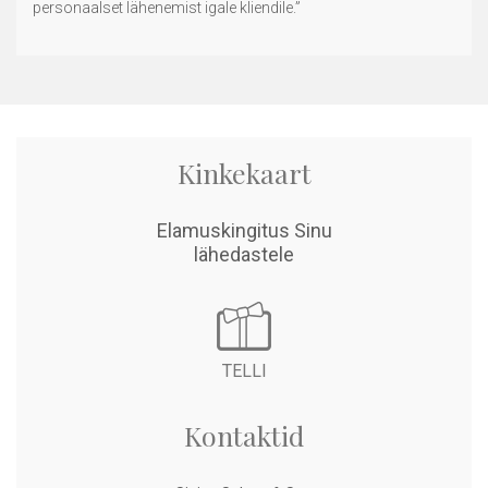
personaalset lähenemist igale kliendile.”
Kinkekaart
Elamuskingitus Sinu
related articles
lähedastele
TELLI
Kontaktid