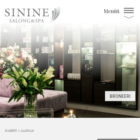
Menüü
BRONEERI
Avaleht
»
Juuksur