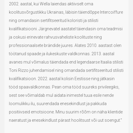
2002. aastal, kui Wella laiendas aktiivselt oma
koolitusvõrgustikku Ukrainas, läbisin täiendõppe Intercoiffure
ning omandasin sertifitseeritud koloristi ja stilisti
kvalifikatsiooni. Järgnevatel aastatel täiendasin oma teadmisi
ja oskusi erinevate rahvusvaheliste koolituste ning
professionaalsete brändide juures. Alates 2010. aastast olen
töötanud spaade ja ilukeskuste valdkonnas. 2013. aastal
avanes mul võimalus täiendada end legendaarse Itaalia stilisti
Toni Rizzo juhendamisel ning omandada sertifitseeritud stilisti
kvalifikatsioon. 2022. aastal kolisin Eestisse ning jätkasin
tööd spaavaldkonnas. Pean oma tööd suureks privileegiks,
sest see võimaldab mul aidata inimestel tuua esile nende
loomulikku ilu, suurendada enesekindlust ja pakkuda
positiivseid emotsioone. Minu suurim rõõm on näha klientide
naeratust ja enesekindlust pärast hoolitsust või uut soengut.”