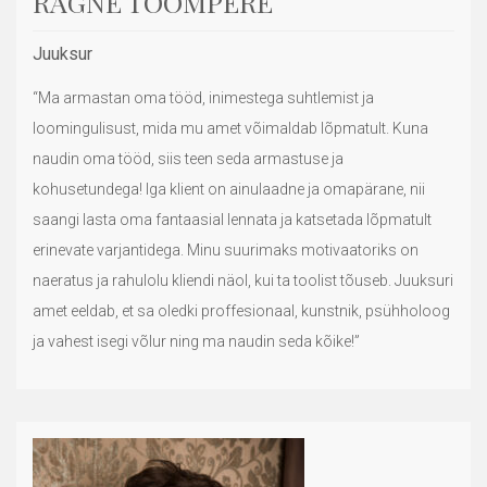
RAGNE TOOMPERE
Juuksur
“Ma armastan oma tööd, inimestega suhtlemist ja
loomingulisust, mida mu amet võimaldab lõpmatult. Kuna
naudin oma tööd, siis teen seda armastuse ja
kohusetundega! Iga klient on ainulaadne ja omapärane, nii
saangi lasta oma fantaasial lennata ja katsetada lõpmatult
erinevate varjantidega. Minu suurimaks motivaatoriks on
naeratus ja rahulolu kliendi näol, kui ta toolist tõuseb. Juuksuri
amet eeldab, et sa oledki proffesionaal, kunstnik, psühholoog
ja vahest isegi võlur ning ma naudin seda kõike!”