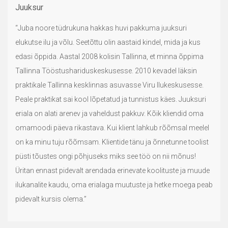
Juuksur
“Juba noore tüdrukuna hakkas huvi pakkuma juuksuri
elukutse ilu ja võlu. Seetõttu olin aastaid kindel, mida ja kus
edasi õppida. Aastal 2008 kolisin Tallinna, et minna õppima
Tallinna Tööstushariduskeskusesse. 2010 kevadel läksin
praktikale Tallinna kesklinnas asuvasse Viru Ilukeskusesse.
Peale praktikat sai kool lõpetatud ja tunnistus käes. Juuksuri
eriala on alati arenev ja vaheldust pakkuv. Kõik kliendid oma
omamoodi päeva rikastava. Kui klient lahkub rõõmsal meelel
on ka minu tuju rõõmsam. Klientide tänu ja õnnetunne toolist
püsti tõustes ongi põhjuseks miks see töö on nii mõnus!
Üritan ennast pidevalt arendada erinevate koolituste ja muude
ilukanalite kaudu, oma erialaga muutuste ja hetke moega peab
pidevalt kursis olema.”