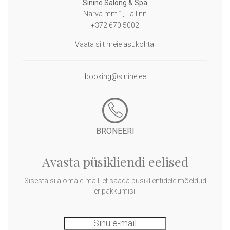
Sinine Salong & Spa
Narva mnt 1, Tallinn
+372 670 5002
Vaata siit meie asukohta!
booking@sinine.ee
BRONEERI
Avasta püsikliendi eelised
Sisesta siia oma e-mail, et saada püsiklientidele mõeldud
eripakkumisi: