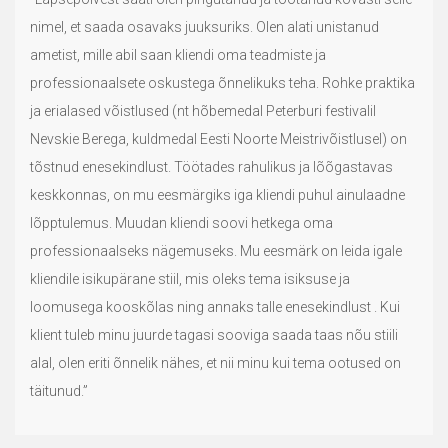
nimel, et saada osavaks juuksuriks. Olen alati unistanud
ametist, mille abil saan kliendi oma teadmiste ja
professionaalsete oskustega õnnelikuks teha. Rohke praktika
ja erialased võistlused (nt hõbemedal Peterburi festivalil
Nevskie Berega, kuldmedal Eesti Noorte Meistrivõistlusel) on
tõstnud enesekindlust. Töötades rahulikus ja lõõgastavas
keskkonnas, on mu eesmärgiks iga kliendi puhul ainulaadne
lõpptulemus. Muudan kliendi soovi hetkega oma
professionaalseks nägemuseks. Mu eesmärk on leida igale
kliendile isikupärane stiil, mis oleks tema isiksuse ja
loomusega kooskõlas ning annaks talle enesekindlust . Kui
klient tuleb minu juurde tagasi sooviga saada taas nõu stiili
alal, olen eriti õnnelik nähes, et nii minu kui tema ootused on
täitunud.”