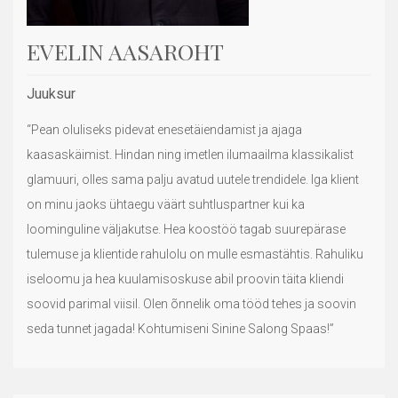
EVELIN AASAROHT
Juuksur
“Pean oluliseks pidevat enesetäiendamist ja ajaga
kaasaskäimist. Hindan ning imetlen ilumaailma klassikalist
glamuuri, olles sama palju avatud uutele trendidele. Iga klient
on minu jaoks ühtaegu väärt suhtluspartner kui ka
loominguline väljakutse. Hea koostöö tagab suurepärase
tulemuse ja klientide rahulolu on mulle esmastähtis. Rahuliku
iseloomu ja hea kuulamisoskuse abil proovin täita kliendi
soovid parimal viisil. Olen õnnelik oma tööd tehes ja soovin
seda tunnet jagada! Kohtumiseni Sinine Salong Spaas!”