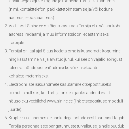
kinnitusega õiguse koguda ja töödelda Tarbija isikuandmeid
(nimi, kontakttelefon, paki kättetoimetamise ja/või kodune
aadress, e-postiaadress).
Veebipoel
Sinine.ee
on õigus kasutada Tarbija elu- või asukoha
aadressi reklaami ja muu informatsiooni edastamiseks
Tarbijale.
Tarbijal on igal ajal õigus keelata oma isikuandmete kogumine
ning kasutamine, välja arvatud juhul, kui see on vajalik lepingust
tuleneva nõude sissenõudmiseks või kinkekaardi
kohaletoimetamiseks.
Elektrooniliste isikuandmete kasutamine otsepostituseks
toimub ainult siis, kui Tarbija on selle jaoks andnud eraldi
nõusoleku veebilehel
www.sinine.ee
(link otsepostituse mooduli
juurde).
Krüpteeritud andmeside pankadega ostude eest tasumisel tagab
Tarbija personaalsete pangatunnuste turvalisuse ja neile puudub