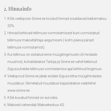
2. Hinnainfo
Kõik veebipoes
Sinine.ee
toodud hinnad sisaldavad käibemaksu
20%.
Hinnad kehtivad tellimuse vormistamisest kuni vormistatud
tellimuse maksetähtaja aegumiseni ( kolm päeva pärast
tellimuse vormistamist).
Kui tellimus on esitatud enne müügitingimuste või hindade
muutmist, kohaldatakse Tarbija ja
Sinine.ee
vahel tekkinud
õigussuhetele tellimuse vormistamise ajal kehtinud tingimusi.
Veebipood
Sinine.ee
jätab endale õiguse teha müügihindades
muudatusi. Nimetatud muudatusi kajastatakse veebilehel
www.sinine.ee
.
Kõik kuvatud hinnad on eurodes.
Makseid vahendab Maksekeskus AS.