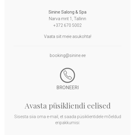
Sinine Salong & Spa
Narva mnt 1, Tallinn
+372 670 5002
Vaata siit meie asukohta!
booking@sinine.ee
BRONEERI
Avasta püsikliendi eelised
Sisesta siia oma e-mail, et saada püsiklientidele mõeldud
eripakkumisi: