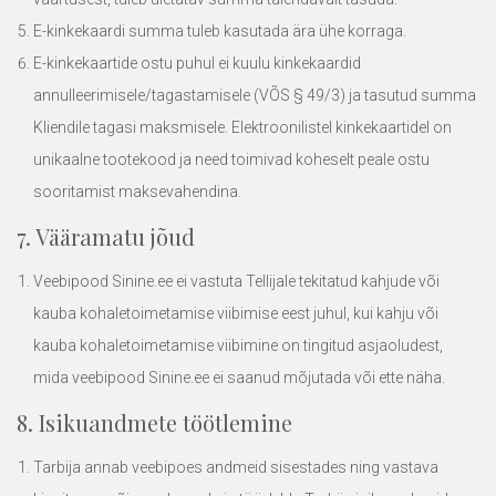
E-kinkekaardi summa tuleb kasutada ära ühe korraga.
E-kinkekaartide ostu puhul ei kuulu kinkekaardid
annulleerimisele/tagastamisele (VÕS § 49/3) ja tasutud summa
Kliendile tagasi maksmisele. Elektroonilistel kinkekaartidel on
unikaalne tootekood ja need toimivad koheselt peale ostu
sooritamist maksevahendina.
7. Vääramatu jõud
Veebipood
Sinine.ee
ei vastuta Tellijale tekitatud kahjude või
kauba kohaletoimetamise viibimise eest juhul, kui kahju või
kauba kohaletoimetamise viibimine on tingitud asjaoludest,
mida veebipood
Sinine.ee
ei saanud mõjutada või ette näha.
8. Isikuandmete töötlemine
Tarbija annab veebipoes andmeid sisestades ning vastava