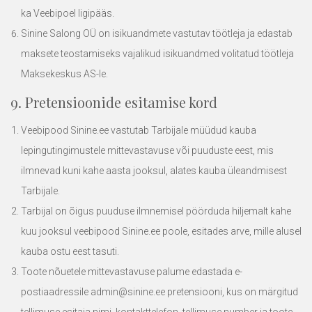
ka Veebipoel ligipääs.
Sinine Salong OÜ on isikuandmete vastutav töötleja ja edastab
maksete teostamiseks vajalikud isikuandmed volitatud töötleja
Maksekeskus AS-le.
9. Pretensioonide esitamise kord
Veebipood Sinine.ee vastutab Tarbijale müüdud kauba
lepingutingimustele mittevastavuse või puuduste eest, mis
ilmnevad kuni kahe aasta jooksul, alates kauba üleandmisest
Tarbijale.
Tarbijal on õigus puuduse ilmnemisel pöörduda hiljemalt kahe
kuu jooksul veebipood
Sinine.ee
poole, esitades arve, mille alusel
kauba ostu eest tasuti.
Toote nõuetele mittevastavuse palume edastada e-
postiaadressile
admin@sinine.ee
pretensiooni, kus on märgitud