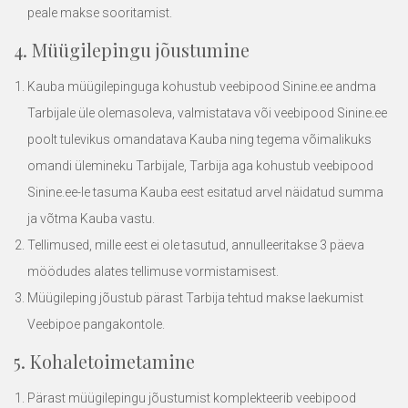
peale makse sooritamist.
4. Müügilepingu jõustumine
Kauba müügilepinguga kohustub veebipood
Sinine.ee
andma
Tarbijale üle olemasoleva, valmistatava või veebipood
Sinine.ee
poolt tulevikus omandatava Kauba ning tegema võimalikuks
omandi ülemineku Tarbijale, Tarbija aga kohustub veebipood
Sinine.ee
-le tasuma Kauba eest esitatud arvel näidatud summa
ja võtma Kauba vastu.
Tellimused, mille eest ei ole tasutud, annulleeritakse 3 päeva
möödudes alates tellimuse vormistamisest.
Müügileping jõustub pärast Tarbija tehtud makse laekumist
Veebipoe pangakontole.
5. Kohaletoimetamine
Pärast müügilepingu jõustumist komplekteerib veebipood