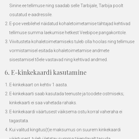
Sinine.ee
tellimuse ning saadab selle Tarbijale, Tarbija poolt
osutatud e-aadressile.
E-poe veebilehel näidatud kohaletoimetamise tähtajad kehtivad
tellimuse summa laekumise hetkest Veebipoe pangakontole.
Viivitusteta kohaletoimetamiseks tuleb olla hoolas ning tellimuse
vormistamisel esitada kohaletoimetamise andmete
sisestamisel tõele vastavad ning kehtivad andmed.
6. E-kinkekaardi kasutamine
E-kinkekaart on kehtiv 1 aasta.
E-kinkekaarti saab kasutada teenuste ja toodete ostmiseks;
kinkekaarti ei saa vahetada rahaks.
E-kinkekaardi väärtusest väiksema ostu korral vaheraha ei
tagastata.
Kui valitud kingitus(t)e maksumus on suurem kinkekaardi
väärtusest, tuleb ületatav summa täiendavalt tasuda.