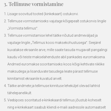
3. Tellimuse vormistamine
Lisage soovitud tooted (kinkekaart) ostukorvi.
Tellimuse vormistamiseks vajutage kõigepealt ostukorvis lingile
„Vormista tellimusˮ.
Tellimuse vormistamise lehel täitke nõutud andmeväljad ja
vajutage lingile „Tellimus koos maksekohustusegaˮ. Seejärel
kuvatakse ekraanile arve, mille saate tasuda mugavalt pangalingi
kaudu või teiste makselahenduste abil pankades euromaksena.
Andmed euromakse sooritamiseks koos kõigi kehtivate riiklike
maksudega ja lisanduvate tasudega leiate pärast tellimuse
kinnitamist ekraanile kuvatud arvelt.
Täitke andmete ja tellimuse kinnituse leheküljel olevad lahtrid
tähelepanelikult.
Veebipoes sooritatud e-kinkekaardi tellimus jõustub koheselt
ning e-kinkekaart saabub kliendi e-maili aadressile automaatselt