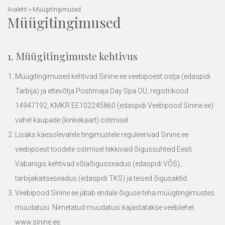
Avaleht
»
Müügitingimused
Müügitingimused
1. Müügitingimuste kehtivus
Müügitingimused kehtivad Sinine.ee veebipoest ostja (edaspidi
Tarbija) ja ettevõtja Postimaja Day Spa OÜ, registrikood
14947192, KMKR EE102245860 (edaspidi Veebipood
Sinine.ee
)
vahel kaupade (kinkekaart) ostmisel.
Lisaks käesolevatele tingimustele reguleerivad Sinine.ee
veebipoest toodete ostmisel tekkivaid õigussuhteid Eesti
Vabariigis kehtivad võlaõigusseadus (edaspidi VÕS),
tarbijakaitseseadus (edaspidi TKS) ja teised õigusaktid.
Veebipood Sinine.ee jätab endale õiguse teha müügitingimustes
muudatusi. Nimetatud muudatusi kajastatakse veebilehel
www.sinine.ee
.