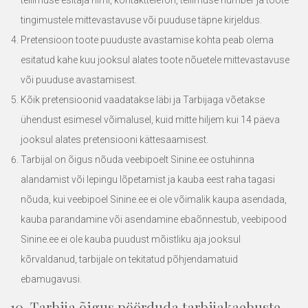
tellimuse esitaja nimi, kontakttelefon, tellimuse number ja toote
tingimustele mittevastavuse või puuduse täpne kirjeldus.
Pretensioon toote puuduste avastamise kohta peab olema
esitatud kahe kuu jooksul alates toote nõuetele mittevastavuse
või puuduse avastamisest.
Kõik pretensioonid vaadatakse läbi ja Tarbijaga võetakse
ühendust esimesel võimalusel, kuid mitte hiljem kui 14 päeva
jooksul alates pretensiooni kättesaamisest.
Tarbijal on õigus nõuda veebipoelt
Sinine.ee
ostuhinna
alandamist või lepingu lõpetamist ja kauba eest raha tagasi
nõuda, kui veebipoel Sinine.ee ei ole võimalik kaupa asendada,
kauba parandamine või asendamine ebaõnnestub, veebipood
Sinine.ee
ei ole kauba puudust mõistliku aja jooksul
kõrvaldanud, tarbijale on tekitatud põhjendamatuid
ebamugavusi.
10. Tarbija õigus pöörduda tarbijakaebuste