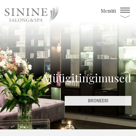
Menüü
Müügitingimused
BRONEERI