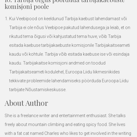
komisjoni poole
Kui Veebipood on keeldunud Tarbija kaebust lahendamast või
Tarbija ei ole nõus Veebipoe pakutud lahendusega ja leiab, et on
rikutud tema õigusi või kahjustatud tema huve, võib Tarbija
esitada kaebuse tarbijakaebuste komisjonile Tarbijakaitseameti
kaudu või kohtule. Tarbija võib esitada kaebuse ise või esindaja
kaudu. Tarbijakaitse komisjoni andmed on toodud
Tarbijakaitseameti kodulehel
, Euroopa Liidu liikmesriikides
tekkivate probleemide lahendamiseks pöörduda
Euroopa Liidu
tarbijate Nõustamiskeskusse
.
About Author
She is a freelance writer and entertainment enthusiast. She talks
freely about mountain climbing and eating spicy food. She lives
with a fat cat named Charles who likes to get involved in the writing