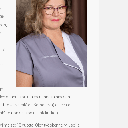
a
05.
non,
a
ynyt
ien
t
ja
Olen saanut koulutuksen ranskalaisessa
Libre Université du Samadeva) aiheesta
h” (eufoniset kosketustekniikat).
viimeiset 18 vuotta. Olen työskennellyt useilla