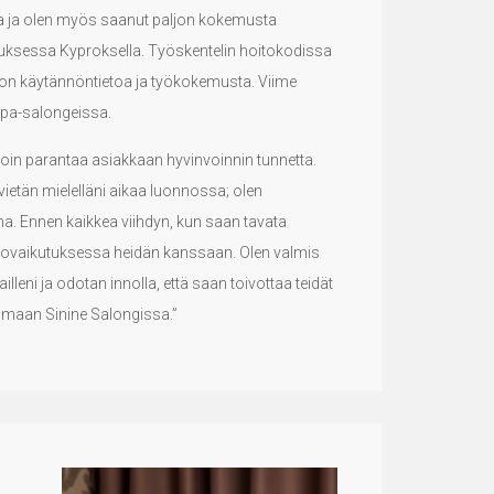
sa ja olen myös saanut paljon kokemusta
kuksessa Kyproksella. Työskentelin hoitokodissa
on käytännöntietoa ja työkokemusta. Viime
spa-salongeissa.
voin parantaa asiakkaan hyvinvoinnin tunnetta.
ietän mielelläni aikaa luonnossa; olen
na. Ennen kaikkea viihdyn, kun saan tavata
vuorovaikutuksessa heidän kanssaan. Olen valmis
leni ja odotan innolla, että saan toivottaa teidät
utumaan Sinine Salongissa.”