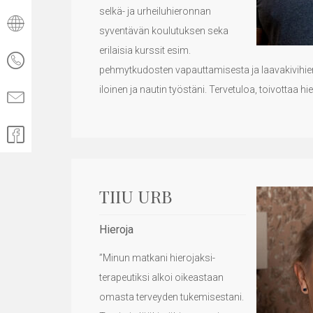
selkä- ja urheiluhieronnan
syventävän koulutuksen seka
erilaisia kurssit esim.
pehmytkudosten vapauttamisesta ja laavakivihier
iloinen ja nautin työstäni. Tervetuloa, toivottaa hie
TIIU URB
Hieroja
”Minun matkani hierojaksi-
terapeutiksi alkoi oikeastaan
omasta terveyden tukemisestani.