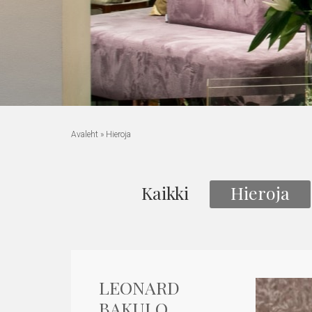
Avaleht
»
Hieroja
Kaikki
Hieroja
LEONARD
BAKULO