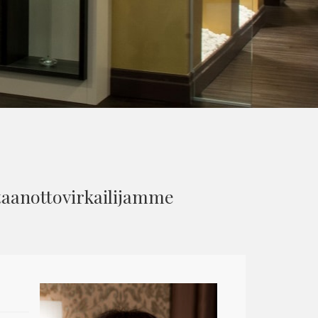
taanottovirkailijamme