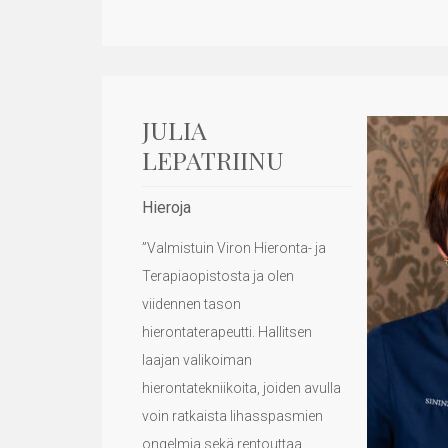
JULIA
LEPATRIINU
Hieroja
”Valmistuin Viron Hieronta- ja
Terapiaopistosta ja olen
viidennen tason
hierontaterapeutti. Hallitsen
laajan valikoiman
hierontatekniikoita, joiden avulla
voin ratkaista lihasspasmien
ongelmia sekä rentouttaa