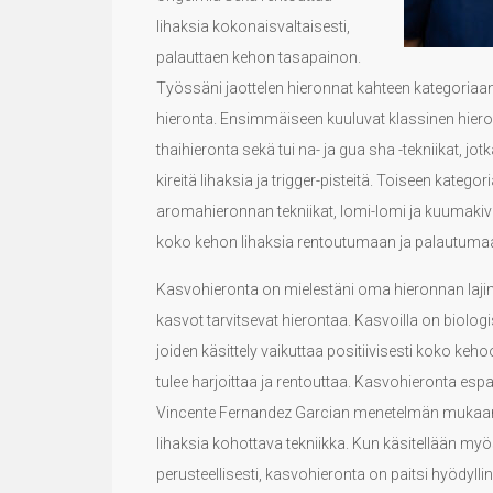
lihaksia kokonaisvaltaisesti,
palauttaen kehon tasapainon.
Työssäni jaottelen hieronnat kahteen kategoriaan
hieronta. Ensimmäiseen kuuluvat klassinen hieron
thaihieronta sekä tui na- ja gua sha -tekniikat, jo
kireitä lihaksia ja trigger-pisteitä. Toiseen katego
aromahieronnan tekniikat, lomi-lomi ja kuumakivi
koko kehon lihaksia rentoutumaan ja palautuma
Kasvohieronta on mielestäni oma hieronnan laji
kasvot tarvitsevat hierontaa. Kasvoilla on biologise
joiden käsittely vaikuttaa positiivisesti koko keh
tulee harjoittaa ja rentouttaa. Kasvohieronta espa
Vincente Fernandez Garcian menetelmän mukaan
lihaksia kohottava tekniikka. Kun käsitellään myös
perusteellisesti, kasvohieronta on paitsi hyödyll