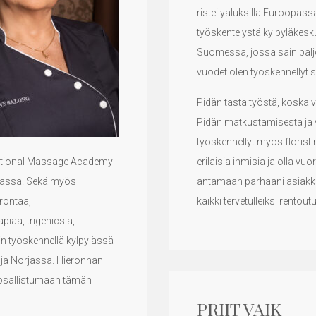
risteilyaluksilla Euroopas
työskentelystä kylpyläkes
Suomessa, jossa sain palj
vuodet olen työskennellyt 
Pidän tästä työstä, koska 
Pidän matkustamisesta ja v
työskennellyt myös floristi
rnational Massage Academy
erilaisia ihmisia ja olla 
tiassa. Sekä myös
antamaan parhaani asiakkail
erontaa,
kaikki tervetulleiksi rento
iaa, trigenicsia,
in työskennellä kylpylässä
a ja Norjassa. Hieronnan
 osallistumaan tämän
PRIIT VAIK