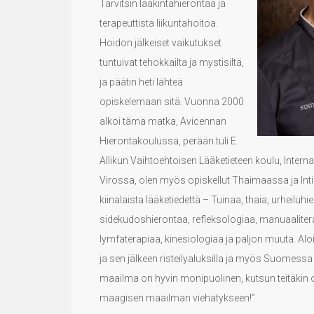
Tarvitsin lääkintähierontaa ja
terapeuttista liikuntahoitoa.
Hoidon jälkeiset vaikutukset
tuntuivat tehokkailta ja mystisiltä,
ja päätin heti lähteä
opiskelemaan sitä. Vuonna 2000
alkoi tämä matka, Avicennan
Hierontakoulussa, perään tuli E.
Allikun Vaihtoehtoisen Lääketieteen koulu, Inte
Virossa, olen myös opiskellut Thaimaassa ja In
kiinalaista lääketiedettä – Tuinaa, thaia, urheiluhi
sidekudoshierontaa, refleksologiaa, manuaaliterap
lymfaterapiaa, kinesiologiaa ja paljon muuta. Alo
ja sen jälkeen risteilyaluksilla ja myös Suomess
maailma on hyvin monipuolinen, kutsun teitäkin
maagisen maailman viehätykseen!”