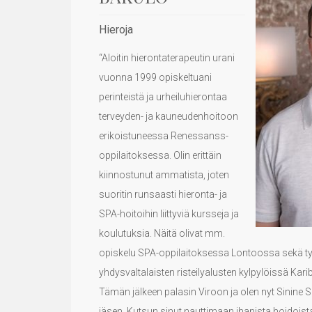
Hieroja
“Aloitin hierontaterapeutin urani
vuonna 1999 opiskeltuani
perinteistä ja urheiluhierontaa
terveyden- ja kauneudenhoitoon
erikoistuneessa Renessanss-
oppilaitoksessa. Olin erittäin
kiinnostunut ammatista, joten
suoritin runsaasti hieronta- ja
SPA-hoitoihin liittyviä kursseja ja
koulutuksia. Näitä olivat mm.
opiskelu SPA-oppilaitoksessa Lontoossa sekä t
yhdysvaltalaisten risteilyalusten kylpylöissä Karibi
Tämän jälkeen palasin Viroon ja olen nyt Sinine S
jäsen. Kutsun sinut nauttimaan ihanista hoidois