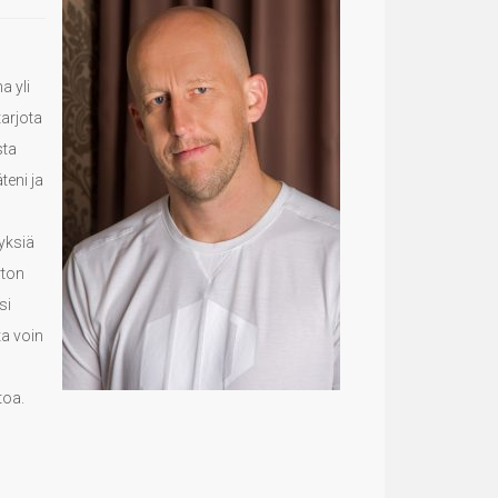
a yli
tarjota
sta
teni ja
tyksiä
rton
si
ta voin
toa.