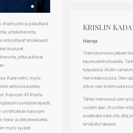
: lihashuolto ja palauttava
KRISLIN KAD
ta, urheiluhieronta,
tka rentouttavat tehokkaasti
Hieroja
riaan kuuluvat
”Valmistumiseni jälkeen tie
hieronta, jotka auttavat
kauneudenhoitoalalla. Tarke
an.
kylpylässä. Aloitin vartalo
nsa. Kuten keho, myös
Hierontakoulussa. Olen opi
sti aktiivisia pisteitä,
jolloin sain kokemusta kos
oon. Kasvojen 43 lihasta
Tähän mennessä olen työsk
njalaisen luontaisterapeutti
vuoden ajan. Arvostan erity
 on tehokkain kasvojen
asiakkaita sekä sitä, että 
 niska- ja dekolteealuetta
tervetullut takaisin.
inen myös syvästi