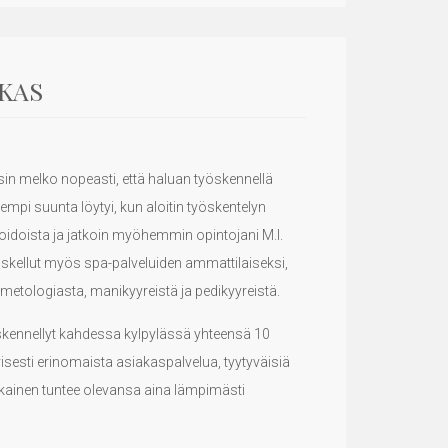
AKAS
sin melko nopeasti, että haluan työskennellä
mpi suunta löytyi, kun aloitin työskentelyn
hoidoista ja jatkoin myöhemmin opintojani M.I.
skellut myös spa-palveluiden ammattilaiseksi,
metologiasta, manikyyreistä ja pedikyyreistä.
ennellyt kahdessa kylpylässä yhteensä 10
isesti erinomaista asiakaspalvelua, tyytyväisiä
jokainen tuntee olevansa aina lämpimästi