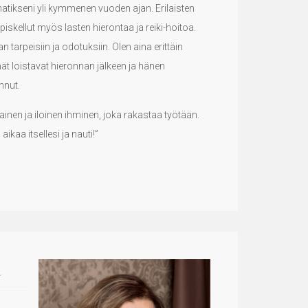
atikseni yli kymmenen vuoden ajan. Erilaisten
opiskellut myös lasten hierontaa ja reiki-hoitoa.
 tarpeisiin ja odotuksiin. Olen aina erittäin
mät loistavat hieronnan jälkeen ja hänen
nnut.
vainen ja iloinen ihminen, joka rakastaa työtään.
aikaa itsellesi ja nauti!”
R