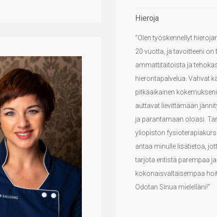
Hieroja
”Olen työskennellyt hierojan
20 vuotta, ja tavoitteeni on 
ammattitaitoista ja tehoka
hierontapalvelua. Vahvat kä
pitkäaikainen kokemukseni
auttavat lievittämään jänni
ja parantamaan oloasi. Ta
yliopiston fysioterapiakurs
antaa minulle lisätietoa, jot
tarjota entistä parempaa ja
kokonaisvaltaisempaa hoi
Odotan Sinua mielelläni!”