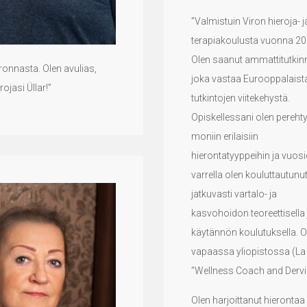
”Valmistuin Viron hieroja- j
terapiakoulusta vuonna 20
Olen saanut ammattitutkin
onnasta. Olen avulias,
joka vastaa Eurooppalaist
rojasi Üllar!”
tutkintojen viitekehystä.
Opiskellessani olen pereht
moniin erilaisiin
hierontatyyppeihin ja vuos
varrella olen kouluttautunu
jatkuvasti vartalo- ja
kasvohoidon teoreettisella 
käytännön koulutuksella. 
vapaassa yliopistossa (La 
”Wellness Coach and Dervis
Olen harjoittanut hierontaa 