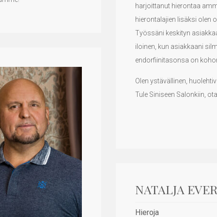
harjoittanut hierontaa amm
hierontalajien lisäksi olen 
Työssäni keskityn asiakkaan
iloinen, kun asiakkaani sil
endorfiinitasonsa on koho
Olen ystävällinen, huolehti
Tule Siniseen Salonkiin, ota 
NATALJA EVE
Hieroja