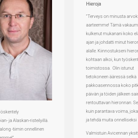
Hieroja
”Terveys on minusta arvok
aarteemme! Tämä vakaum
kulkenut mukanani koko e
ajan ja johdatti minut hier
alalle. Kiinnostukseni hier
kohtaan alkoi, kun työskent
toimistossa. Olin istunut
tietokoneen ääressä selkä
pakkoasennossa koko pit
päivän ja töiden jälkeen sai
rentouttavan hieronnan. Se 
kuin parantava voima, joka
yöskentely
ja tehdä muita onnelliseksi
an- ja Alaskan-risteilyillä.
along -tiimin onnellinen
Valmistuin Avicennan yksit
tamme!”