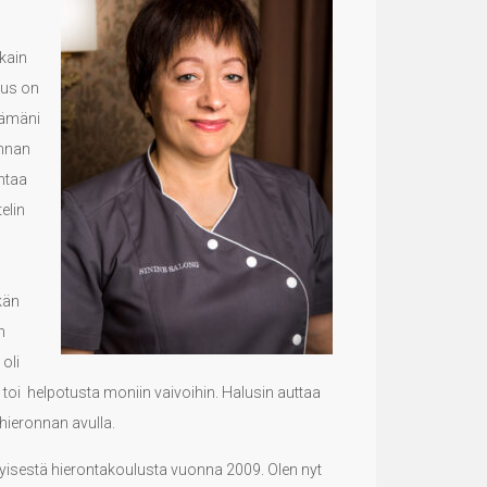
kain
us on
lämäni
onnan
ontaa
elin
kän
n
oli
 toi helpotusta moniin vaivoihin. Halusin auttaa
 hieronnan avulla.
yisestä hierontakoulusta vuonna 2009. Olen nyt