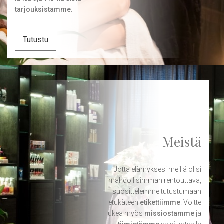
tarjouksistamme.
Tutustu
Meistä
Jotta elämyksesi meillä olisi
mahdollisimman rentouttava,
suosittelemme tutustumaan
etukäteen
etikettiimme
. Voitte
lukea myös
missiostamme
ja