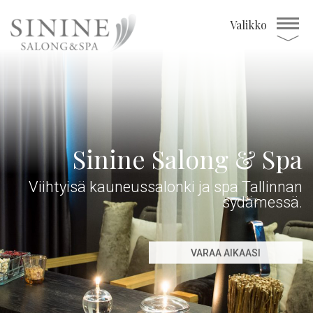
Valikko
Sinine Salong & Spa
Viihtyisä kauneussalonki ja spa Tallinnan
sydämessä.
VARAA AIKAASI