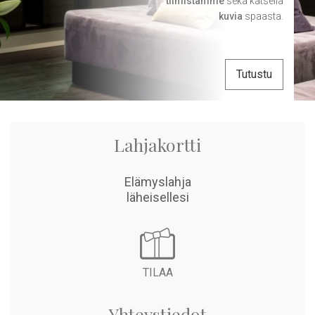
tiimistämme
sekä katsella
kuvia
spaasta.
Tutustu
Lahjakortti
Elämyslahja
related articles
läheisellesi
TILAA
Yhteystiedot