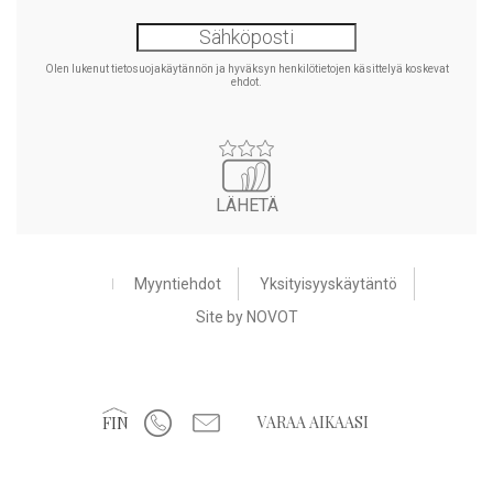
Olen lukenut tietosuojakäytännön ja hyväksyn henkilötietojen käsittelyä koskevat
ehdot.
LÄHETÄ
Myyntiehdot
Yksityisyyskäytäntö
Site by NOVOT
VARAA AIKAASI
FIN
EST
ENG