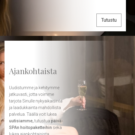
Tutustu
Ajankohtaista
Uudistumme ja kehitymme
jatkuvasti, jotta voimme
tarjota Sinulle nykyaikaisinta
ja laadukkainta mahdollista
palvelua. Täällä voit lukea
uutisiamme,
tutustua
päivä-
SPAn hoitopaketteihin
sekä
lukea ajankohtaisista