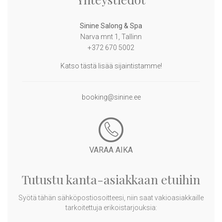
Sinine Salong & Spa
Narva mnt 1, Tallinn
+372 670 5002
Katso tästä lisää sijaintistamme!
booking@sinine.ee
VARAA AIKA
Tutustu kanta-asiakkaan etuihin
Syötä tähän sähköpostiosoitteesi, niin saat vakioasiakkaille
tarkoitettuja erikoistarjouksia: