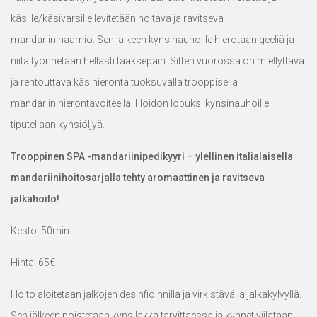
käsille/käsivarsille levitetään hoitava ja ravitseva
mandariininaamio. Sen jälkeen kynsinauhoille hierotaan geeliä ja
niitä työnnetään hellästi taaksepäin. Sitten vuorossa on miellyttävä
ja rentouttava käsihieronta tuoksuvalla trooppisella
mandariinihierontavoiteella. Hoidon lopuksi kynsinauhoille
tiputellaan kynsiöljyä.
Trooppinen SPA -mandariinipedikyyri – ylellinen italialaisella
mandariinihoitosarjalla tehty aromaattinen ja ravitseva
jalkahoito!
Kesto: 50min
Hinta: 65€
Hoito aloitetaan jalkojen desinfioinnilla ja virkistävällä jalkakylvyllä.
Sen jälkeen poistetaan kynsilakka tarvittaessa ja kynnet viilataan