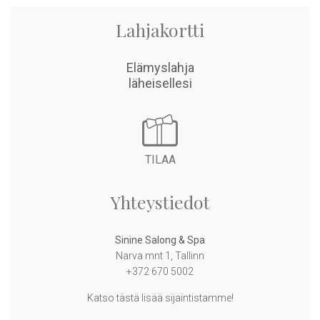
Lahjakortti
Elämyslahja
related articles
läheisellesi
TILAA
Yhteystiedot
Sinine Salong & Spa
Narva mnt 1, Tallinn
+372 670 5002
Katso tästä lisää sijaintistamme!