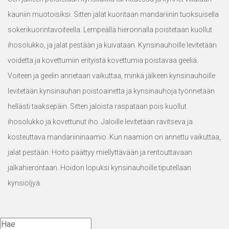
kauniin muotoisiksi. Sitten jalat kuoritaan mandariinin tuoksuisella
sokerikuorintavoiteella. Lempeällä hieronnalla poistetaan kuollut
ihosolukko, ja jalat pestään ja kuivataan. Kynsinauhoille levitetään
voidetta ja kovettumiin erityistä kovettumia poistavaa geeliä.
Voiteen ja geelin annetaan vaikuttaa, minkä jälkeen kynsinauhoille
levitetään kynsinauhan poistoainetta ja kynsinauhoja työnnetään
hellästi taaksepäin. Sitten jaloista raspataan pois kuollut
ihosolukko ja kovettunut iho. Jaloille levitetään ravitseva ja
kosteuttava mandariininaamio. Kun naamion on annettu vaikuttaa,
jalat pestään. Hoito päättyy miellyttävään ja rentouttavaan
jalkahierontaan. Hoidon lopuksi kynsinauhoille tiputellaan
kynsiöljyä.