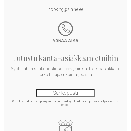
booking@sinine.ee
VARAA AIKA
Tutustu kanta-asiakkaan etuihin
Syötä tähän sähköpostiosoitteesi, niin saat vakioasiakkaille
tarkoitettuja erikoistarjouksia:
Olen lukenut tietosuojakäytännön ja hyväksyn henkilötietojen käsittelyä koskevat
ehdot.