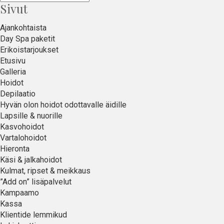
Sivut
Ajankohtaista
Day Spa paketit
Erikoistarjoukset
Etusivu
Galleria
Hoidot
Depilaatio
Hyvän olon hoidot odottavalle äidille
Lapsille & nuorille
Kasvohoidot
Vartalohoidot
Hieronta
Käsi & jalkahoidot
Kulmat, ripset & meikkaus
”Add on” lisäpalvelut
Kampaamo
Kassa
Klientide lemmikud