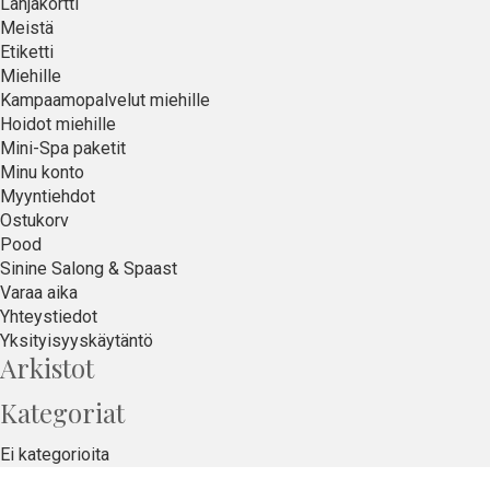
Lahjakortti
Meistä
Etiketti
Miehille
Kampaamopalvelut miehille
Hoidot miehille
Mini-Spa paketit
Minu konto
Myyntiehdot
Ostukorv
Pood
Sinine Salong & Spaast
Varaa aika
Yhteystiedot
Yksityisyyskäytäntö
Arkistot
Kategoriat
Ei kategorioita