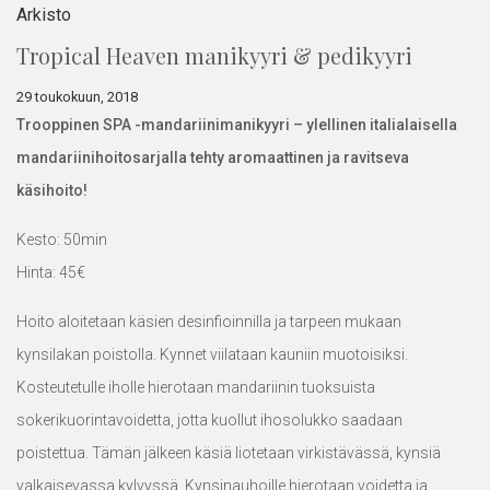
Arkisto
Tropical Heaven manikyyri & pedikyyri
29 toukokuun, 2018
Trooppinen SPA -mandariinimanikyyri – ylellinen italialaisella
mandariinihoitosarjalla tehty aromaattinen ja ravitseva
käsihoito!
Kesto: 50min
Hinta: 45€
Hoito aloitetaan käsien desinfioinnilla ja tarpeen mukaan
kynsilakan poistolla. Kynnet viilataan kauniin muotoisiksi.
Kosteutetulle iholle hierotaan mandariinin tuoksuista
sokerikuorintavoidetta, jotta kuollut ihosolukko saadaan
poistettua. Tämän jälkeen käsiä liotetaan virkistävässä, kynsiä
valkaisevassa kylvyssä. Kynsinauhoille hierotaan voidetta ja