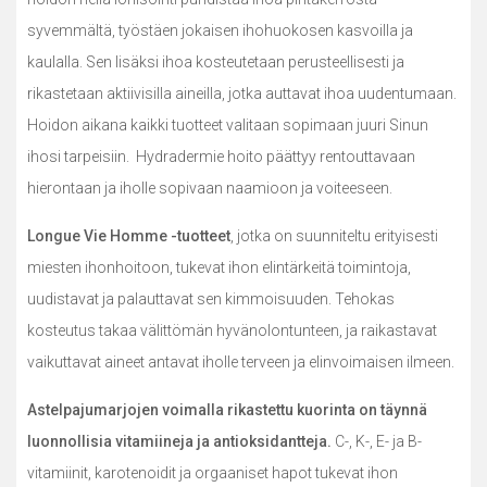
syvemmältä, työstäen jokaisen ihohuokosen kasvoilla ja
kaulalla. Sen lisäksi ihoa kosteutetaan perusteellisesti ja
rikastetaan aktiivisilla aineilla, jotka auttavat ihoa uudentumaan.
Hoidon aikana kaikki tuotteet valitaan sopimaan juuri Sinun
ihosi tarpeisiin. Hydradermie hoito päättyy rentouttavaan
hierontaan ja iholle sopivaan naamioon ja voiteeseen.
Longue Vie Homme -tuotteet
, jotka on suunniteltu erityisesti
miesten ihonhoitoon, tukevat ihon elintärkeitä toimintoja,
uudistavat ja palauttavat sen kimmoisuuden. Tehokas
kosteutus takaa välittömän hyvänolontunteen, ja raikastavat
vaikuttavat aineet antavat iholle terveen ja elinvoimaisen ilmeen.
Astelpajumarjojen voimalla rikastettu kuorinta on täynnä
luonnollisia vitamiineja ja antioksidantteja.
C-, K-, E- ja B-
vitamiinit, karotenoidit ja orgaaniset hapot tukevat ihon