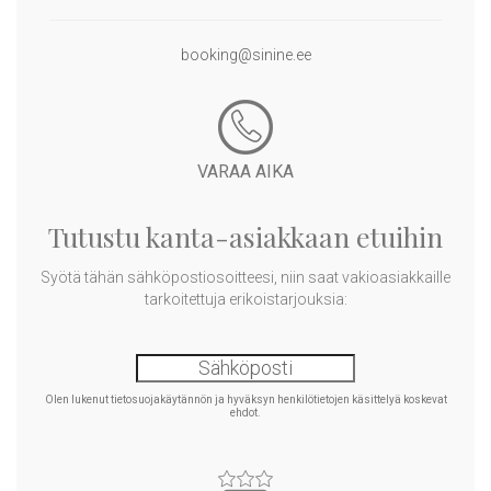
booking@sinine.ee
VARAA AIKA
Tutustu kanta-asiakkaan etuihin
Syötä tähän sähköpostiosoitteesi, niin saat vakioasiakkaille
tarkoitettuja erikoistarjouksia:
Olen lukenut tietosuojakäytännön ja hyväksyn henkilötietojen käsittelyä koskevat
ehdot.