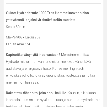
Guinot Hydradermie 1000 Tres Homme kasvohoidon
yhteydessä lahjaksi virkistävä selän kuorinta
Kesto 80min
Ma-Pe 90€ ● La-Su 95€
Lahjan arvo 15€
Kapinoitko väsynyttä ihoa vastaan?
Me voimme auttaa.
Hydradermie on ihon vanhenemisen merkkejä vähentävä,
uudistava ja energisoiva hoito. Koneellinen high-tech
erikoiskasvohoito, joka syväpuhdistaa, kosteuttaa ja hoitaa
miehen ihon tunnissa.
Rakastettu tähtihoito, joka sopii kaikille.
Kauniin ja kirkkaan
ihon salaisuus on sen hyvä kosteutus ja puhtaus. Hydradermie
hoidon hellä ionisointi puhdistaa ihoa pintakerrosta