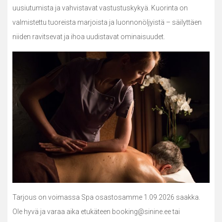
uusiutumista ja vahvistavat vastustuskykyä. Kuorinta on
valmistettu tuoreista marjoista ja luonnonöljyistä – säilyttäen
niiden ravitsevat ja ihoa uudistavat ominaisuudet.
Tarjous on voimassa Spa osastosamme 1.09.2026 saakka.
Ole hyvä ja varaa aika etukäteen booking@sinine.ee tai