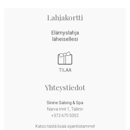
Lahjakortti
Elämyslahja
related articles
läheisellesi
TILAA
Yhteystiedot
Sinine Salong & Spa
Narva mnt 1, Tallinn
+372 670 5002
Katso tästä lisää sijaintistamme!