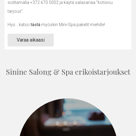
soittamalla +372 670 5002 ja käytä salasanaa ”kotisivu
tarjous”.
Hys… katso
tästä
myöskin Mini-Spa paketit miehille!
Varaa aikaasi
Sinine Salong & Spa erikoistarjoukset